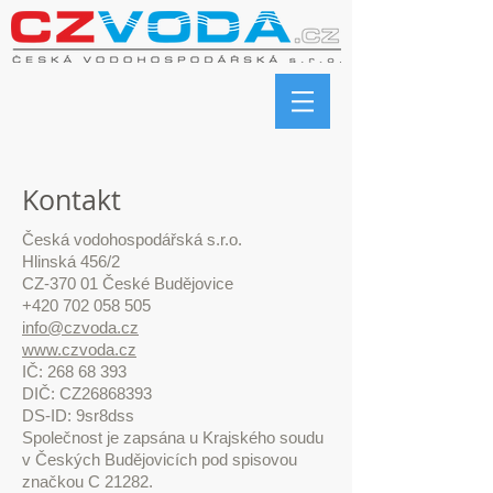
Kontakt
Česká vodohospodářská s.r.o.
Hlinská 456/2
CZ-370 01 České Budějovice
+420 702 058 505
info@czvoda.cz
www.czvoda.cz
IČ:
268 68 393
DIČ: CZ26868393
DS-ID: 9sr8dss
Společnost je zapsána u Krajského soudu
v Českých Budějovicích pod spisovou
značkou C 21282.